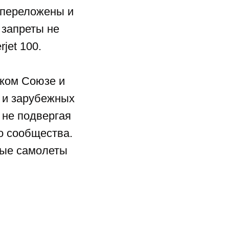
т переложены и
 запреты не
rjet
100.
ском Союзе и
х и зарубежных
 не подвергая
о сообщества.
нные самолеты