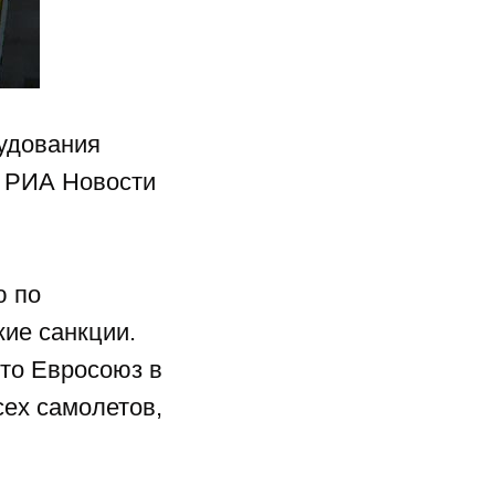
удования
л РИА Новости
ю по
ие санкции.
что
Евросоюз
в
сех самолетов,