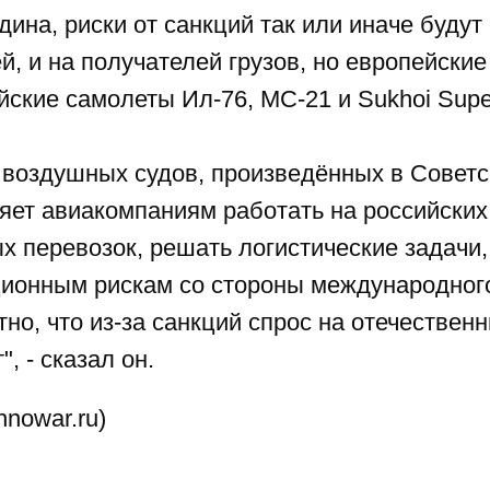
ина, риски от санкций так или иначе буду
й, и на получателей грузов, но европейские
йские самолеты Ил-76, МС-21 и Sukhoi
Supe
 воздушных судов, произведённых в Совет
ляет авиакомпаниям работать на российски
х перевозок, решать логистические задачи,
ционным рискам со стороны международног
но, что из-за санкций спрос на отечестве
, - сказал он.
hnowar.ru)