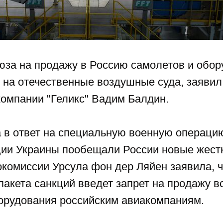
юза на продажу в Россию самолетов и обор
с на отечественные воздушные суда, заяви
компании "Геликс" Вадим Балдин.
 в ответ на специальную военную операци
ции
Украины
пообещали
России
новые жестк
окомиссии
Урсула фон дер Ляйен
заявила, 
пакета санкций введет запрет на продажу в
борудования российским авиакомпаниям.