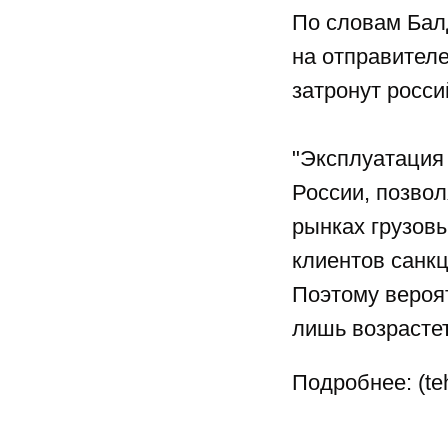
По словам Балд
на отправителе
затронут росси
"Эксплуатация
России, позво
рынках грузовы
клиентов санк
Поэтому вероят
лишь возрастет"
Подробнее:
(te