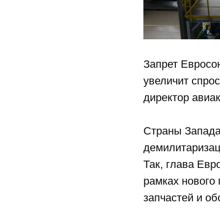
Запрет Евросо
увеличит спро
директор авиа
Страны Запада
демилитариза
Так, глава
Евр
рамках нового 
запчастей и о